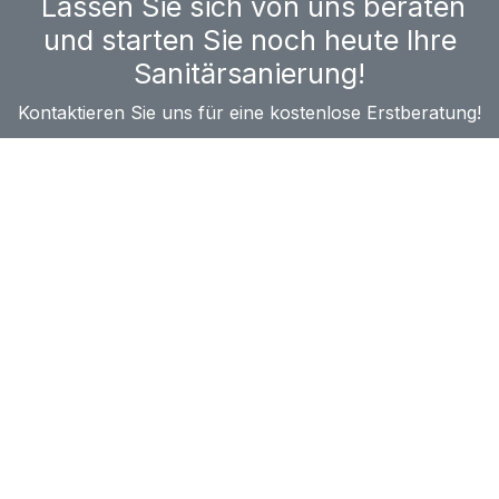
Lassen Sie sich von uns beraten
und starten Sie noch heute Ihre
Sanitärsanierung!
Kontaktieren Sie uns für eine kostenlose Erstberatung!
​Weidfeldstraße 117
4050 Traun
Österreich
Copyright © HS Klima- & Installationstechnik