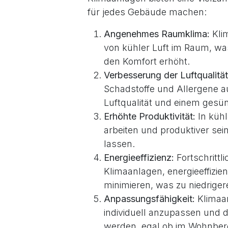
für jedes Gebäude machen:
Angenehmes Raumklima:
Kli
von kühler Luft im Raum, w
den Komfort erhöht.
Verbesserung der Luftqualität
Schadstoffe und Allergene au
Luftqualität und einem gesü
Erhöhte Produktivität:
In küh
arbeiten und produktiver sei
lassen.
Energieeffizienz:
Fortschritt
Klimaanlagen, energieeffizie
minimieren, was zu niedriger
Anpassungsfähigkeit:
Klimaan
individuell anzupassen und 
werden, egal ob im Wohnbere