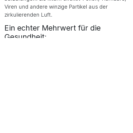
Viren und andere winzige Partikel aus der
zirkulierenden Luft.
Ein echter Mehrwert für die
Gesundheit:
Für Allergiker: Die Luft wird von reizenden
Pollen gereinigt, was die Belastung spürbar
reduziert.
Reduzierte Keimbelastung: Gerade in der
Erkältungs- und Grippesaison trägt die
Filterung zu einer saubereren Atemluft bei.
Perfektes Raumklima: Durch die
Entfeuchtungsfunktion wird zusätzlich
Schimmelbildung vorgebeugt, da die
Luftfeuchtigkeit auf ein optimales Niveau
reduziert wird.